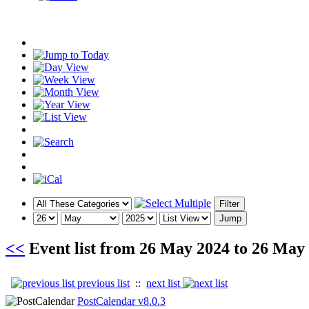
<<
Event list from
26 May 2024
to
26 May
previous list
::
next list
PostCalendar v8.0.3