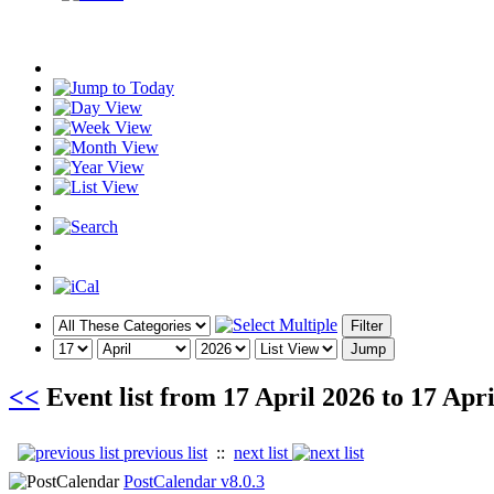
<<
Event list from
17 April 2026
to
17 Apri
previous list
::
next list
PostCalendar v8.0.3