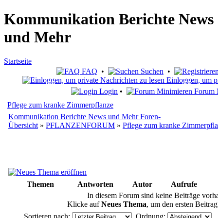
Kommunikation Berichte News
und Mehr
Startseite
FAQ
•
Suchen
•
Einloggen, um pr
Login
•
Forum 
Pflege zum kranke Zimmerpflanze
Kommunikation Berichte News und Mehr Foren-
Übersicht
»
PFLANZENFORUM
»
Pflege zum kranke Zimmerpfl
Themen
Antworten
Autor
Aufrufe
In diesem Forum sind keine Beiträge vorh
Klicke auf
Neues Thema
, um den ersten Beitrag 
Sortieren nach:
Ordnung:
Si