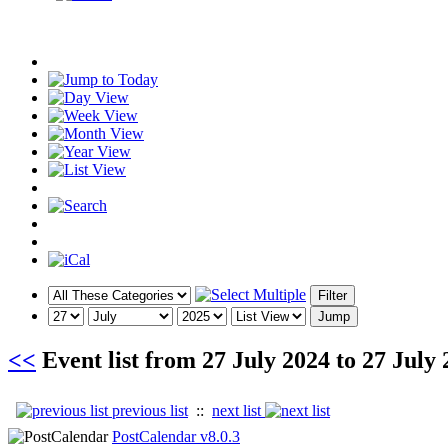
<<
Event list from
27 July 2024
to
27 July 
previous list
::
next list
PostCalendar v8.0.3