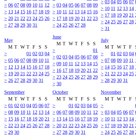
>
03
04
05
06
07
>
06
07
08
09
10
11
12
>
03
04
05
06
07
08
09
>
10
11
12
13
14
>
13
14
15
16
17
18
19
>
10
11
12
13
14
15
16
>
17
18
19
20
21
>
20
21
22
23
24
25
26
>
17
18
19
20
21
22
23
>
24
25
26
27
28
>
27
28
29
30
31
>
24
25
26
27
28
>
31
June
May
July
M
T
W
T
F
S
S
M
T
W
T
F
S
S
M
T
W
T
F
>
01
>
01
02
03
04
>
01
02
03
04
>
02
03
04
05
06
07
08
>
05
06
07
08
09
10
11
>
07
08
09
10
11
>
09
10
11
12
13
14
15
>
12
13
14
15
16
17
18
>
14
15
16
17
18
>
16
17
18
19
20
21
22
>
19
20
21
22
23
24
25
>
21
22
23
24
25
>
23
24
25
26
27
28
29
>
26
27
28
29
30
31
>
28
29
30
31
>
30
September
October
November
M
T
W
T
F
S
S
M
T
W
T
F
S
S
M
T
W
T
F
>
01
02
03
04
05
06
07
>
01
02
03
04
05
>
>
08
09
10
11
12
13
14
>
06
07
08
09
10
11
12
>
03
04
05
06
07
>
15
16
17
18
19
20
21
>
13
14
15
16
17
18
19
>
10
11
12
13
14
>
22
23
24
25
26
27
28
>
20
21
22
23
24
25
26
>
17
18
19
20
21
>
29
30
>
27
28
29
30
31
>
24
25
26
27
28