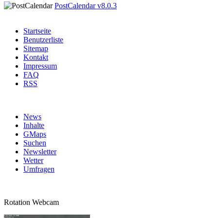
PostCalendar v8.0.3
Startseite
Benutzerliste
Sitemap
Kontakt
Impressum
FAQ
RSS
News
Inhalte
GMaps
Suchen
Newsletter
Wetter
Umfragen
Rotation Webcam