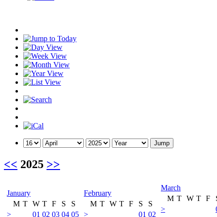
<<
2025
>>
March
January
February
M
T
W
T
F
M
T
W
T
F
S
S
M
T
W
T
F
S
S
>
>
01
02
03
04
05
>
01
02