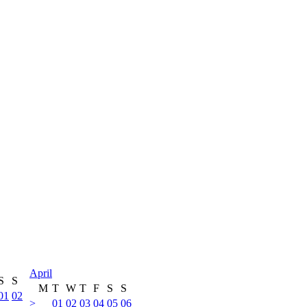
April
S
S
M
T
W
T
F
S
S
01
02
>
01
02
03
04
05
06