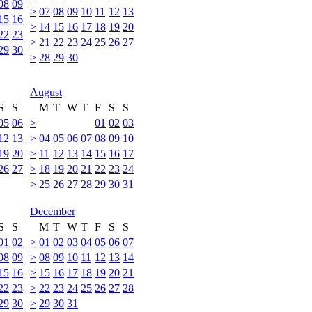
08
09
>
07
08
09
10
11
12
13
15
16
>
14
15
16
17
18
19
20
22
23
>
21
22
23
24
25
26
27
29
30
>
28
29
30
August
S
S
M
T
W
T
F
S
S
05
06
>
01
02
03
12
13
>
04
05
06
07
08
09
10
19
20
>
11
12
13
14
15
16
17
26
27
>
18
19
20
21
22
23
24
>
25
26
27
28
29
30
31
December
S
S
M
T
W
T
F
S
S
01
02
>
01
02
03
04
05
06
07
08
09
>
08
09
10
11
12
13
14
15
16
>
15
16
17
18
19
20
21
22
23
>
22
23
24
25
26
27
28
29
30
>
29
30
31